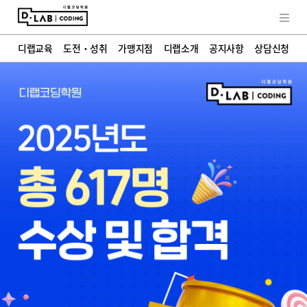
교육철학
히스토리
학부모 인터뷰
디랩소식
FAQ
디랩교육
도전・성취
가맹지점
디랩소개
공지사항
상담신청
상담신청