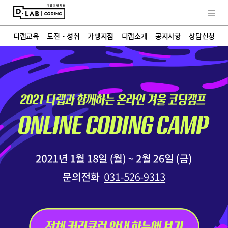
교육철학
히스토리
학부모 인터뷰
디랩소식
FAQ
디랩교육
도전・성취
가맹지점
디랩소개
공지사항
상담신청
상담신청