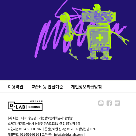
이용약관
교습비등 반환기준
개인정보취급방침
(주) 디랩
대표: 송영광
개인정보관리책임자: 송영광
소재지:
경기도 성남시 분당구 운중로138번길 7, KT빌딩 4층
사업자번호: 847-81-00387
통신판매업 신고번호: 2016-성남분당-0097
대표번호:
031-526-9310
고객센터:
info@daddyslab.com